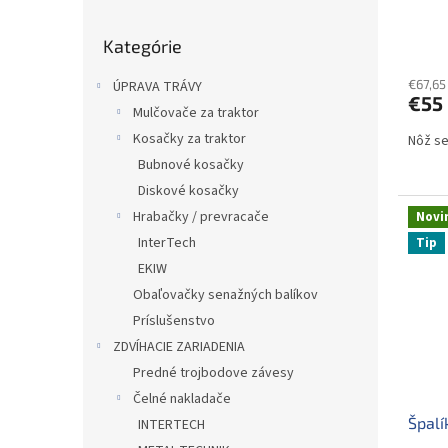
Preskočiť
Kategórie
kategórie
€67,65
ÚPRAVA TRÁVY
€55
Mulčovače za traktor
Kosačky za traktor
Nôž se
Bubnové kosačky
Diskové kosačky
Hrabačky / prevracače
Novi
InterTech
Tip
EKIW
Obaľovačky senažných balíkov
Príslušenstvo
ZDVÍHACIE ZARIADENIA
Predné trojbodove závesy
Čelné nakladače
Špalí
INTERTECH