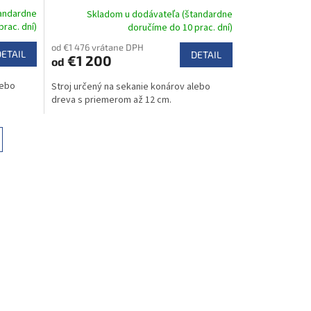
tandardne
Skladom u dodávateľa (štandardne
rac. dní)
doručíme do 10 prac. dní)
od €1 476 vrátane DPH
DETAIL
DETAIL
€1 200
od
lebo
Stroj určený na sekanie konárov alebo
dreva s priemerom až 12 cm.