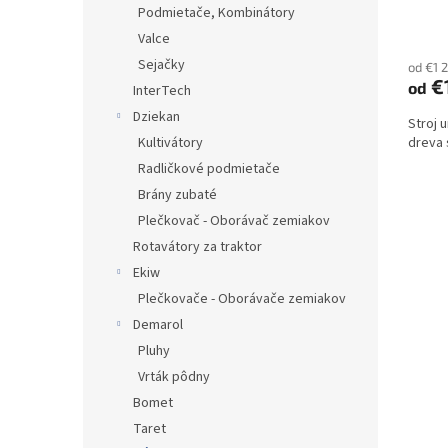
Podmietače, Kombinátory
Valce
Sejačky
od €1 
€
od
InterTech
Dziekan
Stroj 
Kultivátory
dreva 
Radličkové podmietače
Brány zubaté
Plečkovač - Oborávač zemiakov
Rotavátory za traktor
Ekiw
Plečkovače - Oborávače zemiakov
Demarol
Pluhy
Vrták pôdny
Bomet
Taret