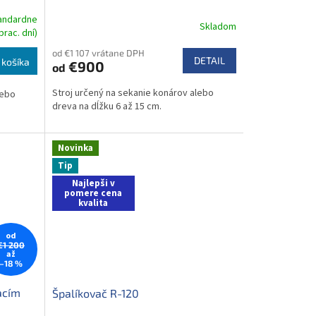
tandardne
Skladom
rac. dní)
od €1 107 vrátane DPH
DETAIL
 košíka
€900
od
Stroj určený na sekanie konárov alebo
lebo
dreva na dĺžku 6 až 15 cm.
Novinka
Tip
Najlepši v
pomere cena
kvalita
od
€1 200
až
–18 %
acím
Špalíkovač R-120