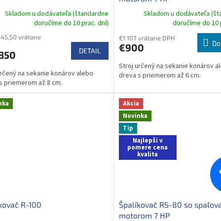
Skladom u dodávateľa (štandardne
Skladom u dodávateľa (š
doručíme do 10 prac. dní)
doručíme do 10 p
045,50 vrátane
€1 107 vrátane DPH
Do
€900
DETAIL
850
Stroj určený na sekanie konárov a
určený na sekanie konárov alebo
dreva s priemerom až 6 cm.
s priemerom až 8 cm.
nka
Akcia
Novinka
Tip
Najlepši v
pomere cena
kvalita
kovač R-100
Špalíkovač RS-80 so spaľov
motorom 7 HP