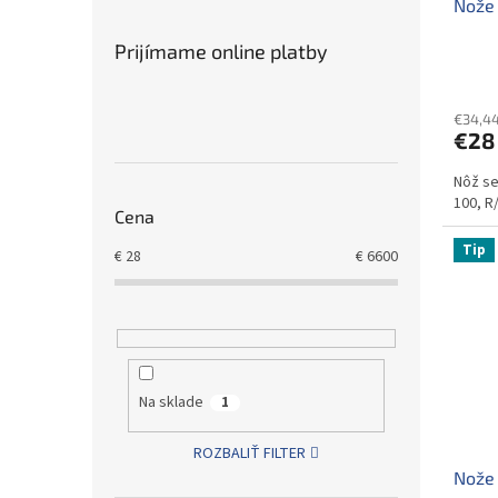
Nože 
k
o
t
v
Prijímame online platby
o
v
€34,44
€28
Nôž se
100, R
Cena
Tip
€
28
€
6600
Na sklade
1
ROZBALIŤ FILTER
Nože