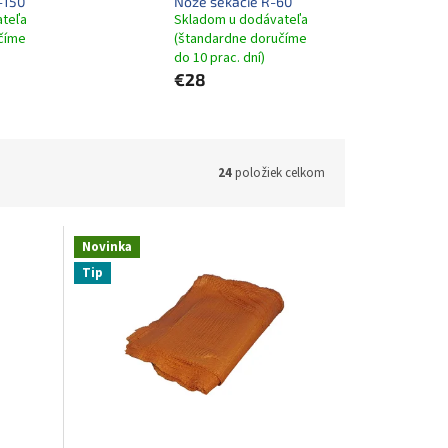
-150
Nože sekacie R-60
ateľa
Skladom u dodávateľa
číme
(štandardne doručíme
do 10 prac. dní)
€28
24
položiek celkom
Novinka
Tip