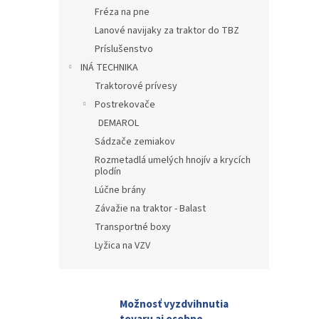
Fréza na pne
Lanové navijaky za traktor do TBZ
Príslušenstvo
INÁ TECHNIKA
Traktorové prívesy
Postrekovače
DEMAROL
Sádzače zemiakov
Rozmetadlá umelých hnojív a krycích
plodín
Lúčne brány
Závažie na traktor - Balast
Transportné boxy
Lyžica na VZV
Možnosť vyzdvihnutia
tovaru aj osobne