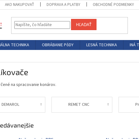
AKO NAKUPOVAŤ
DOPRAVA A PLATBY
OBCHODNÉ PODMIENKY
HĽADAŤ
ÁLNA TECHNIKA
OBRÁBANIE PôDY
LESNÁ TECHNIKA
INÁ 
líkovače
určené na spracovanie konárov.
DEMAROL
REMET CNC
P
edávanejšie