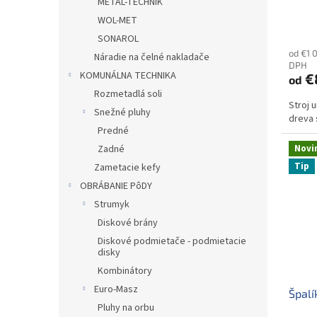
METAL-TECHNIK
WOL-MET
SONAROL
od €1 
Náradie na čelné nakladače
DPH
KOMUNÁLNA TECHNIKA
€
od
Rozmetadlá soli
Stroj 
Snežné pluhy
dreva 
Predné
Novi
Zadné
Tip
Zametacie kefy
OBRÁBANIE PôDY
Strumyk
Diskové brány
Diskové podmietače - podmietacie
disky
Kombinátory
Euro-Masz
Špalí
Pluhy na orbu