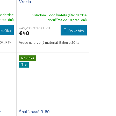
Vrecia
tandardne
Skladom u dodávateľa (štandardne
rac. dní)
doručíme do 10 prac. dní)
€49,20 vrátane DPH
 košíka
Do košíka
€40
0R, RT-
Vrece na drvený materiál. Balenie 50 ks.
Novinka
Tip
k
Špalíkovač R-60