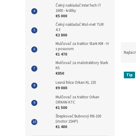
Čelný nakladač InterTech IT
1600 - krátky
€5 000
Čelný nakladač Wol-met TUR
4.3
€2 800
Mulčovač za traktor Stark KM - H
R
s posuvom
a
Najlac
€1 470
d
Mulčovač za malotraktory Stark
e
KS
V
n
€850
Tip
ý
i
Lesná fréza Orkan KL 225
p
e
€9 000
i
p
Mulčovač za traktor Orkan
s
r
ORKAN KTC
p
o
€1 500
r
d
Štiepkovač Bubnový RB-100
o
u
(motor 15HP)
d
k
€1 400
u
t