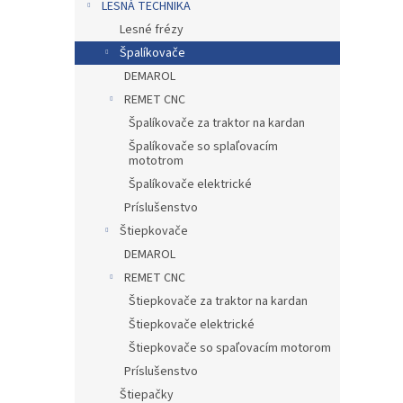
LESNÁ TECHNIKA
Lesné frézy
Špalíkovače
DEMAROL
REMET CNC
Špalíkovače za traktor na kardan
Špalíkovače so splaľovacím
mototrom
Špalíkovače elektrické
Príslušenstvo
Štiepkovače
DEMAROL
REMET CNC
Štiepkovače za traktor na kardan
Štiepkovače elektrické
Štiepkovače so spaľovacím motorom
Príslušenstvo
Štiepačky