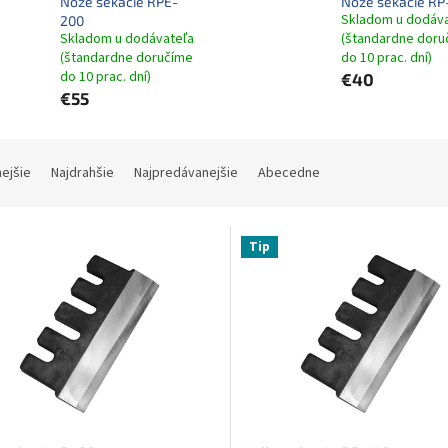
Nože sekacie RPE-
Nože sekacie RP
Skladom u dodáv
200
Skladom u dodávateľa
(štandardne doru
(štandardne doručíme
do 10 prac. dní)
do 10 prac. dní)
€40
€55
nejšie
Najdrahšie
Najpredávanejšie
Abecedne
Tip