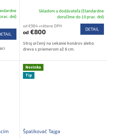
tandardne
Skladom u dodávateľa (štandardne
rac. dní)
doručíme do 10 prac. dní)
od €984 vrátane DPH
DETAIL
€800
od
DETAIL
Stroj určený na sekanie konárov alebo
aci
dreva s priemerom až 6 cm.
Novinka
Tip
acím
Špalíkovač Tajga