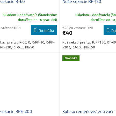
sekacie R-60
Nože sekacie RP-150
Skladom u dodávateľa (štandardne
Skladom u dodávateľa (š
doručíme do 10 prac. dní)
doručíme do 10 p
 vrátane DPH
€49,20 vrátane DPH
Do košíka
Do
€40
kací pre typ R-60, R, R/RP-80, R/RP-
Nôž sekací pre typ R/RP150, RT-69
/RP-120, RT-630, RB-50
720R, RB-100, RB-150
Novinka
 sekacie RPE-200
Koleso remeňove/ zotrvační