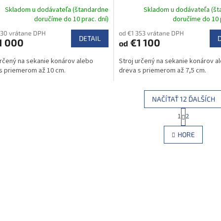
Skladom u dodávateľa (štandardne
Skladom u dodávateľa (š
doručíme do 10 prac. dní)
doručíme do 10 p
230 vrátane DPH
od €1 353 vrátane DPH
DETAIL
1 000
€1 100
od
určený na sekanie konárov alebo
Stroj určený na sekanie konárov a
s priemerom až 10 cm.
dreva s priemerom až 7,5 cm.
NAČÍTAŤ 12 ĎALŠÍCH
S
1
2
O
t
r
v
HORE
á
l
n
á
k
d
o
a
v
c
a
i
n
e
i
e
p
r