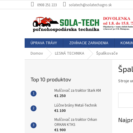
Prejsť
0908 251 223
solatech@solatechagro.sk
na
obsah
ÚPRAVA TRÁVY
ZDVÍHACIE ZARIADENIA
KOMUN
Domov
LESNÁ TECHNIKA
Špalíkovače
B
Špa
o
č
Top 10 produktov
Stroje 
n
ý
Mulčovač za traktor Stark KM
p
€1 250
a
Lúčne brány Metal-Technik
n
€1 100
e
Najpr
Mulčovač za traktor Orkan
l
ORKAN KTKS
€1 900