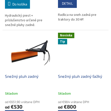
DETAIL
Do košíka
Radlica na sneh zadná pre
Hydraulický piest +
traktory do 30 HP.
príslušenstvo určené pre
snežné pluhy zadné.
Novinka
Tip
Snežný pluh zadný
Snežný pluh zadný ťažký
Skladom
Skladom
od €651,90 vrátane DPH
od €984 vrátane DPH
€530
€800
od
od