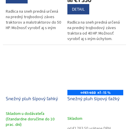
od
DETAIL
Radlica na sneh predná určená
na predný trojbodový záves
traktorov a malotraktorov do 50
Radlica na sneh predná určená
HP. Možnosť vyrobiť aj s iným
na predný trojbodový záves
úchytom.
traktora od 40 HP. Možnosť
vyrobiť aj s iným úchytom.
od
až
€1 450
–15 %
Snežný pluh šípový ľahký
Snežný pluh šípový ťažký
Skladom u dodávateľa
Skladom
(štandardne doručíme do 10
Priemerné
prac. dní)
hodnotenie
od €1 783,50 vrátane DPH