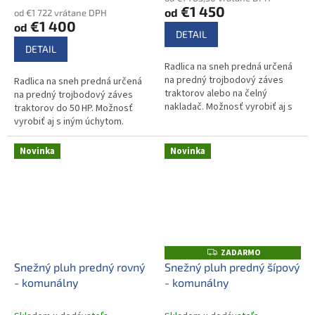
produktu
€1 450
od
od €1 722 vrátane DPH
je
€1 400
od
5,0
DETAIL
z
DETAIL
5
Radlica na sneh predná určená
hviezdičiek.
na predný trojbodový záves
Radlica na sneh predná určená
traktorov alebo na čelný
na predný trojbodový záves
nakladač. Možnosť vyrobiť aj s
traktorov do 50 HP. Možnosť
iným úchytom.
vyrobiť aj s iným úchytom.
Novinka
Novinka
ZADARMO
Z
A
Snežný pluh predný rovný
Snežný pluh predný šípový
D
- komunálny
- komunálny
A
R
M
O