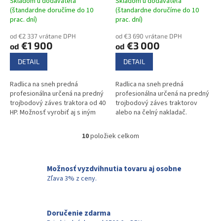
Skladom u dodávateľa
Skladom u dodávateľa
(štandardne doručíme do 10
(štandardne doručíme do 10
prac. dní)
prac. dní)
od €2 337 vrátane DPH
od €3 690 vrátane DPH
€1 900
€3 000
od
od
DETAIL
DETAIL
Radlica na sneh predná
Radlica na sneh predná
profesionálna určená na predný
profesionálna určená na predný
trojbodový záves traktora od 40
trojbodový záves traktorov
HP. Možnosť vyrobiť aj s iným
alebo na čelný nakladač.
úchytom.
10
položiek celkom
O
v
l
á
Možnosť vyzdvihnutia tovaru aj osobne
d
Zľava 3% z ceny.
a
c
i
Doručenie zdarma
e