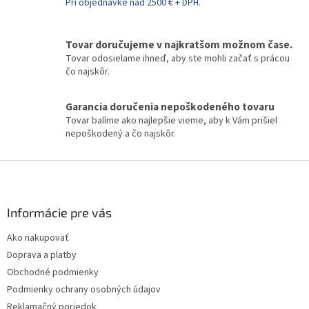
Pri objednávke nad 2500 € + DPH.
p
r
v
k
Tovar doručujeme v najkratšom možnom čase.
y
Tovar odosielame ihneď, aby ste mohli začať s prácou
v
čo najskôr.
ý
p
Garancia doručenia nepoškodeného tovaru
i
Tovar balíme ako najlepšie vieme, aby k Vám prišiel
s
nepoškodený a čo najskôr.
u
Z
á
p
ä
Informácie pre vás
t
Ako nakupovať
i
Doprava a platby
e
Obchodné podmienky
Podmienky ochrany osobných údajov
Reklamačný poriedok