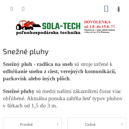
Prejsť
NÁKUP
na
obsah
KOŠÍK
Snežné pluhy
Snežný pluh - radlica na sneh
sú stroje určené k
odhŕňanie snehu z ciest, verejných komunikácií,
parkovísk alebo iných plôch
.
Snežné pluhy
sú medzi našimi zákazníkmi čoraz viac
obľúbené. Aktuálna ponuka zahŕňa šesť typov pluhov
v šírkach od 1,5 do 3 m.
Predné
Zadné