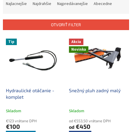
a
Najlacnejšie
Najdrahšie
Najpredávanejšie
Abecedne
d
e
n
OTVORIŤ FILTER
i
e
V
p
Tip
Akcia
ý
r
Novinka
p
o
i
d
s
u
p
k
r
t
o
o
d
Hydraulické otáčanie -
Snežný pluh zadný malý
v
u
komplet
k
t
Skladom
Skladom
o
€123 vrátane DPH
od €553,50 vrátane DPH
v
€100
€450
od