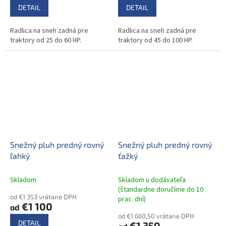
DETAIL
DETAIL
Radlica na sneh zadná pre
Radlica na sneh zadná pre
traktory od 25 do 60 HP.
traktory od 45 do 100 HP.
Snežný pluh predný rovný
Snežný pluh predný rovný
ľahký
ťažký
Skladom
Skladom u dodávateľa
(štandardne doručíme do 10
od €1 353 vrátane DPH
prac. dní)
€1 100
od
od €1 660,50 vrátane DPH
DETAIL
€1 350