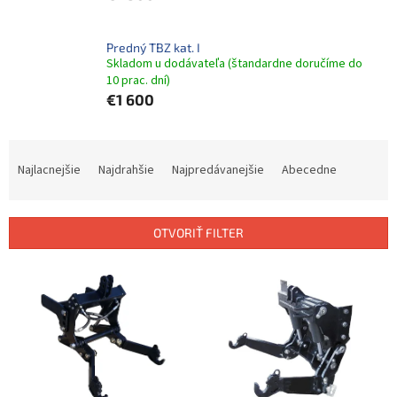
Predný TBZ kat. I
Skladom u dodávateľa (štandardne doručíme do
10 prac. dní)
€1 600
R
a
Najlacnejšie
Najdrahšie
Najpredávanejšie
Abecedne
d
e
n
OTVORIŤ FILTER
i
e
V
p
ý
r
p
o
i
d
s
u
p
k
r