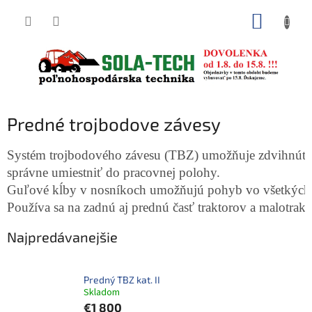
Prejsť
NÁKUP
na
obsah
KOŠÍK
Predné trojbodove závesy
Systém trojbodového závesu (TBZ) umožňuje zdvihnúť n
správne umiestniť do pracovnej polohy. 
Guľové kĺby v nosníkoch umožňujú pohyb vo všetkých 
Používa sa na zadnú aj prednú časť traktorov a malotrakt
Najpredávanejšie
Predný TBZ kat. II
Skladom
€1 800