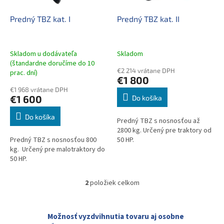
t
o
o
d
Predný TBZ kat. I
Predný TBZ kat. II
v
u
k
t
Skladom u dodávateľa
Skladom
o
(štandardne doručíme do 10
€2 214 vrátane DPH
prac. dní)
v
€1 800
€1 968 vrátane DPH
€1 600
Do košíka
Do košíka
Predný TBZ s nosnosťou až
2800 kg. Určený pre traktory od
Predný TBZ s nosnosťou 800
50 HP.
kg. Určený pre malotraktory do
50 HP.
2
položiek celkom
O
v
l
á
Možnosť vyzdvihnutia tovaru aj osobne