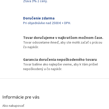
d
Zľava 3% z ceny.
a
c
i
Doručenie zdarma
e
Pri objednávke nad 2500 € + DPH.
p
r
v
k
Tovar doručujeme v najkratšom možnom čase.
y
Tovar odosielame ihneď, aby ste mohli začať s prácou
v
čo najskôr.
ý
p
Garancia doručenia nepoškodeného tovaru
i
Tovar balíme ako najlepšie vieme, aby k Vám prišiel
s
nepoškodený a čo najskôr.
u
Z
á
p
ä
Informácie pre vás
t
Ako nakupovať
i