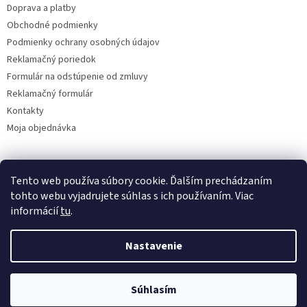
Doprava a platby
e
Obchodné podmienky
Podmienky ochrany osobných údajov
Reklamačný poriedok
Formulár na odstúpenie od zmluvy
Reklamačný formulár
Kontakty
Moja objednávka
Tento web používa súbory cookie. Ďalším prechádzaním
Reklamácie
tohto webu vyjadrujete súhlas s ich používaním. Viac
informácií
tu
.
Nastavenie
Vytvoril Shoptet
Súhlasím
Copyright 2026
www.solatechagro.sk
. Všetky práva vyhradené.
Kvalita za výhodnú cenu.