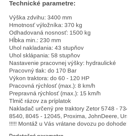
Technické parametre:
Výška zdvihu: 3400 mm

Hmotnosť výložníka: 370 kg

Odhadovaná nosnosť: 1500 kg

Hĺbka min.: 230 mm

Uhol nakladania: 43 stupňov

Uhol sklápania: 58 stupňov

Nastavenie pracovnej výšky: hydraulické

Pracovný tlak: do 170 Bar

Výkon traktora: do 60 - 120 HP

Pracovná rýchlosť (max.): 8 km/h

Prepravná rýchlosť (max.): 15 km/h
Tlmič rázov za príplatok
Nakladač určený pre traktory Zetor 5748 - 7340, 
8540, 8045 - 12045, Proxima, JohnDeere, Ursus
!!!!! Montáž u Vás vrátane dovozu po dohode!!!!!
Dodatočné parametre