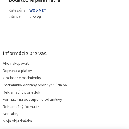
Kategória
:
WOL-MET
Záruka
:
2 roky
Z
á
p
ä
Informácie pre vás
t
Ako nakupovať
i
Doprava a platby
e
Obchodné podmienky
Podmienky ochrany osobných údajov
Reklamačný poriedok
Formulár na odstúpenie od zmluvy
Reklamačný formulár
Kontakty
Moja objednávka