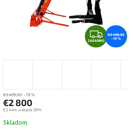
Z
€3 495,93
–19 %
ZADARMO
A
D
A
R
M
€3 495,93
–19 %
€2 800
O
€3 444 vrátane DPH
Jednotková
Skladom
cena: