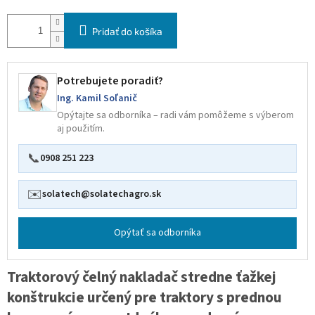
Pridať do košíka
Potrebujete poradiť?
Ing. Kamil Soľanič
Opýtajte sa odborníka – radi vám pomôžeme s výberom
aj použitím.
📞
0908 251 223
✉️
solatech@solatechagro.sk
Opýtať sa odborníka
Traktorový čelný nakladač stredne ťažkej
konštrukcie určený pre traktory s prednou