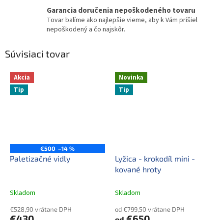
Garancia doručenia nepoškodeného tovaru
Tovar balíme ako najlepšie vieme, aby k Vám prišiel
nepoškodený a čo najskôr.
Súvisiaci tovar
Akcia
Novinka
Tip
Tip
€500
–14 %
Paletizačné vidly
Lyžica - krokodíl mini -
kované hroty
Skladom
Skladom
€528,90 vrátane DPH
od €799,50 vrátane DPH
€430
€650
od