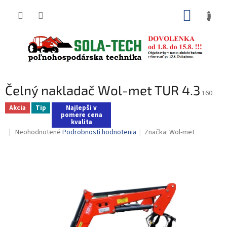
Prejsť
NÁKUP
na
obsah
KOŠÍK
Čelný nakladač Wol-met TUR 4.3
160
Akcia
Tip
Najlepši v
pomere cena
kvalita
Priemerné
Neohodnotené
Podrobnosti hodnotenia
Značka:
Wol-met
hodnotenie
produktu
je
0,0
z
5
hviezdičiek.