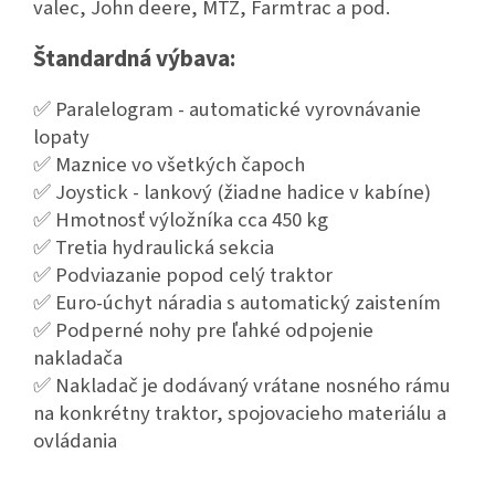
valec, John deere, MTZ, Farmtrac a pod.
Štandardná výbava:
✅ Paralelogram - automatické vyrovnávanie
lopaty
✅ Maznice vo všetkých čapoch
✅ Joystick - lankový (žiadne hadice v kabíne)
✅ Hmotnosť výložníka cca 450 kg
✅ Tretia hydraulická sekcia
✅ Podviazanie popod celý traktor
✅ Euro-úchyt náradia s automatický zaistením
✅
Podperné nohy pre ľahké odpojenie
nakladača
✅ Nakladač je dodávaný vrátane nosného rámu
na konkrétny traktor, spojovacieho materiálu a
ovládania