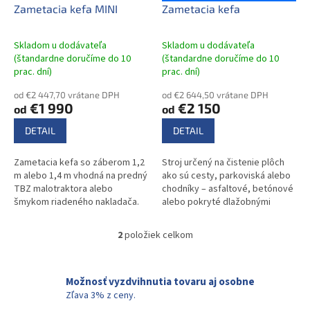
o
d
Zametacia kefa MINI
Zametacia kefa
v
u
k
Skladom u dodávateľa
Skladom u dodávateľa
t
(štandardne doručíme do 10
(štandardne doručíme do 10
Priemerné
Priemerné
o
prac. dní)
prac. dní)
hodnotenie
hodnotenie
v
produktu
produktu
od €2 447,70 vrátane DPH
od €2 644,50 vrátane DPH
je
je
€1 990
€2 150
od
od
5,0
5,0
z
z
DETAIL
DETAIL
5
5
hviezdičiek.
hviezdičiek.
Zametacia kefa so záberom 1,2
Stroj určený na čistenie plôch
m alebo 1,4 m vhodná na predný
ako sú cesty, parkoviská alebo
TBZ malotraktora alebo
chodníky – asfaltové, betónové
šmykom riadeného nakladača.
alebo pokryté dlažobnými
kockami.
2
položiek celkom
O
v
l
á
Možnosť vyzdvihnutia tovaru aj osobne
d
Zľava 3% z ceny.
a