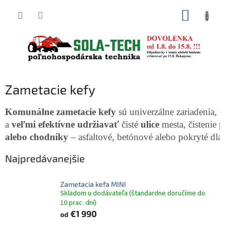
Prejsť
NÁKUP
na
obsah
KOŠÍK
Zametacie kefy
Komunálne zametacie kefy
 sú univerzálne zariadenia,
a 
veľmi efektívne udržiavať
 čisté 
ulice
 mesta, 
čistenie 
alebo chodníky
 – asfaltové, betónové alebo pokryté d
Najpredávanejšie
Zametacia kefa MINI
Skladom u dodávateľa (štandardne doručíme do
10 prac. dní)
€1 990
od