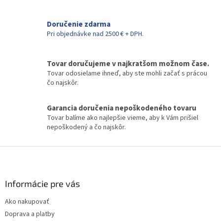
c
i
Doručenie zdarma
e
Pri objednávke nad 2500 € + DPH.
p
r
v
k
Tovar doručujeme v najkratšom možnom čase.
y
Tovar odosielame ihneď, aby ste mohli začať s prácou
v
čo najskôr.
ý
p
Garancia doručenia nepoškodeného tovaru
i
Tovar balíme ako najlepšie vieme, aby k Vám prišiel
s
nepoškodený a čo najskôr.
u
Z
á
p
ä
Informácie pre vás
t
Ako nakupovať
i
Doprava a platby
e