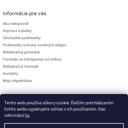
á
p
ä
Informácie pre vás
t
Ako nakupovať
i
Doprava a platby
e
Obchodné podmienky
Podmienky ochrany osobných údajov
Reklamačný poriedok
Formulár na odstúpenie od zmluvy
Reklamačný formulár
Kontakty
Moja objednávka
Tento web používa súbory cookie. Ďalším prechádzaním
Reklamácie
tohto webu vyjadrujete súhlas s ich používaním. Viac
informácií
tu
.