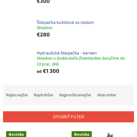
€300
Štiepačka kužeľová so stolom
Skladom
€280
Hydraulická štiepačka - kardan
Skladom u dodávateľa (štandardne doručíme do
10 prac. dní)
€1 300
od
R
a
Najlacnejšie
Najdrahšie
Najpredávanejšie
Abecedne
d
e
n
OTVORIŤ FILTER
i
e
V
p
Novinka
Novinka