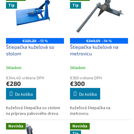
ý
r
Tip
Tip
p
o
i
d
s
u
p
k
r
t
o
€325,20
–13 %
€349,59
–14 %
o
d
Štiepačka kužeľová so
Štiepačka kužeľová na
v
u
stolom
metrovicu
k
t
Skladom
Skladom
o
€344,40 vrátane DPH
€369 vrátane DPH
v
€280
€300
Do košíka
Do košíka
Kužeľová štiepačka so stolom
Kužeľová štiepačka na
na prípravu palivového dreva.
metrovicu.
Novinka
Novinka
Tip