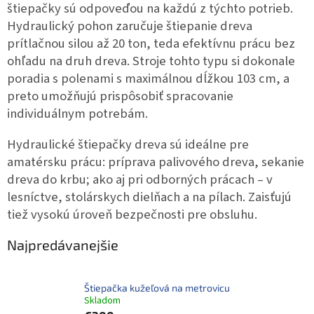
štiepačky sú odpoveďou na každú z týchto potrieb.
Hydraulický pohon zaručuje štiepanie dreva
prítlačnou silou až 20 ton, teda efektívnu prácu bez
ohľadu na druh dreva. Stroje tohto typu si dokonale
poradia s polenami s maximálnou dĺžkou 103 cm, a
preto umožňujú prispôsobiť spracovanie
individuálnym potrebám.
Hydraulické štiepačky dreva sú ideálne pre
amatérsku prácu: príprava palivového dreva, sekanie
dreva do krbu; ako aj pri odborných prácach – v
lesníctve, stolárskych dielňach a na pílach. Zaisťujú
tiež vysokú úroveň bezpečnosti pre obsluhu.
Najpredávanejšie
Štiepačka kužeľová na metrovicu
Skladom