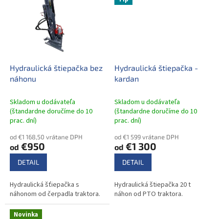
Hydraulická štiepačka bez
Hydraulická štiepačka -
náhonu
kardan
Skladom u dodávateľa
Skladom u dodávateľa
(štandardne doručíme do 10
(štandardne doručíme do 10
prac. dní)
prac. dní)
od €1 168,50 vrátane DPH
od €1 599 vrátane DPH
€950
€1 300
od
od
DETAIL
DETAIL
Hydraulická šťiepačka s
Hydraulická štiepačka 20 t
náhonom od čerpadla traktora.
náhon od PTO traktora.
Novinka