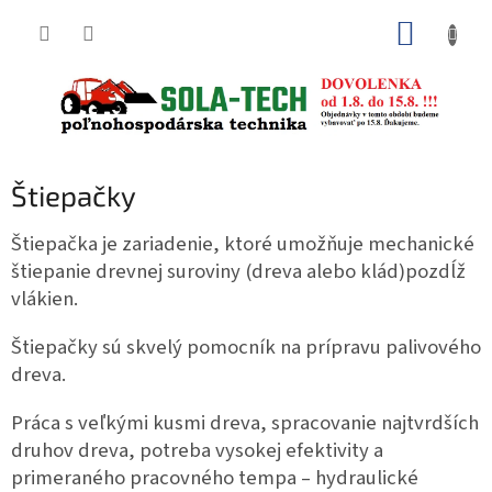
Prejsť
NÁKUP
na
obsah
KOŠÍK
Štiepačky
Štiepačka je zariadenie, ktoré umožňuje mechanické
štiepanie drevnej suroviny (dreva alebo klád)pozdĺž
vlákien.
Štiepačky sú skvelý pomocník na prípravu palivového
dreva.
Práca s veľkými kusmi dreva, spracovanie najtvrdších
druhov dreva, potreba vysokej efektivity a
primeraného pracovného tempa – hydraulické