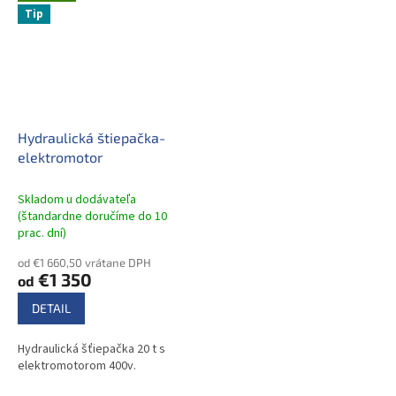
Tip
Hydraulická štiepačka-
elektromotor
Skladom u dodávateľa
(štandardne doručíme do 10
prac. dní)
od €1 660,50 vrátane DPH
€1 350
od
DETAIL
Hydraulická šťiepačka 20 t s
elektromotorom 400v.