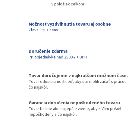
5
položiek celkom
O
v
l
á
Možnosť vyzdvihnutia tovaru aj osobne
d
Zľava 3% z ceny.
a
c
i
Doručenie zdarma
e
Pri objednávke nad 2500 € + DPH.
p
r
v
k
Tovar doručujeme v najkratšom možnom čase.
y
Tovar odosielame ihneď, aby ste mohli začať s prácou
v
čo najskôr.
ý
p
Garancia doručenia nepoškodeného tovaru
i
Tovar balíme ako najlepšie vieme, aby k Vám prišiel
s
nepoškodený a čo najskôr.
u
Z