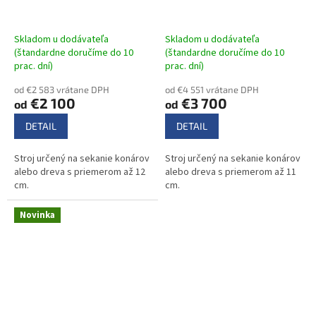
A
R
M
O
Skladom u dodávateľa
Skladom u dodávateľa
(štandardne doručíme do 10
(štandardne doručíme do 10
prac. dní)
prac. dní)
od €2 583 vrátane DPH
od €4 551 vrátane DPH
€2 100
€3 700
od
od
DETAIL
DETAIL
Stroj určený na sekanie konárov
Stroj určený na sekanie konárov
alebo dreva s priemerom až 12
alebo dreva s priemerom až 11
cm.
cm.
Novinka