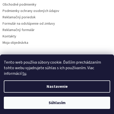
Obchodné podmienky
Podmienky ochrany osobných údajov
Reklamačný poriedok
Formulár na odstúpenie od zmluvy
Reklamačný formulár
Kontakty
Moja objednávka
Tento web používa súbory cookie. Ďalším prechádzaním
Reklamácie
tohto webu vyjadrujete súhlas s ich používaním. Viac
informácií
tu
.
Nastavenie
Vytvoril Shoptet
Súhlasím
Copyright 2026
www.solatechagro.sk
. Všetky práva vyhradené.
Kvalita za výhodnú cenu.