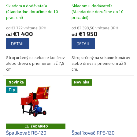
t
Skladom u dodávateľa
Skladom u dodávateľa
o
(štandardne doručíme do 10
(štandardne doručíme do 10
prac. dní)
prac. dní)
v
od €1 722 vrátane DPH
od €2 398,50 vrátane DPH
€1 400
€1 950
od
od
DETAIL
DETAIL
Stroj určený na sekanie konárov
Stroj určený na sekanie konárov
alebo dreva s priemerom až 7,5
alebo dreva s priemerom až 9
cm.
cm.
Novinka
Novinka
Tip
ZADARMO
Z
A
Špalíkovač RE-120
Špalíkovač RPE-120
D