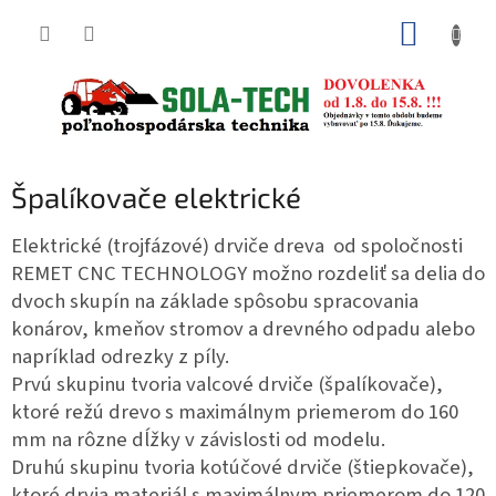
Prejsť
NÁKUP
na
obsah
KOŠÍK
Špalíkovače elektrické
Elektrické (trojfázové) drviče dreva od spoločnosti
REMET CNC TECHNOLOGY možno rozdeliť sa delia do
dvoch skupín na základe spôsobu spracovania
konárov, kmeňov stromov a drevného odpadu alebo
napríklad odrezky z píly.
Prvú skupinu tvoria valcové drviče (špalíkovače),
ktoré režú drevo s maximálnym priemerom do 160
mm na rôzne dĺžky v závislosti od modelu.
Druhú skupinu tvoria kotúčové drviče (štiepkovače),
ktoré drvia materiál s maximálnym priemerom do 120