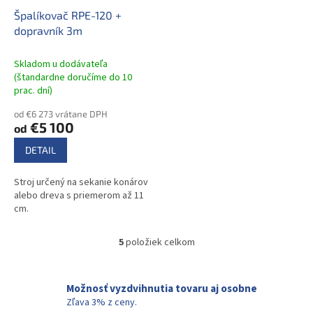
Špalíkovač RPE-120 +
dopravník 3m
Skladom u dodávateľa
(štandardne doručíme do 10
prac. dní)
od €6 273 vrátane DPH
€5 100
od
DETAIL
Stroj určený na sekanie konárov
alebo dreva s priemerom až 11
cm.
5
položiek celkom
O
v
l
á
Možnosť vyzdvihnutia tovaru aj osobne
d
Zľava 3% z ceny.