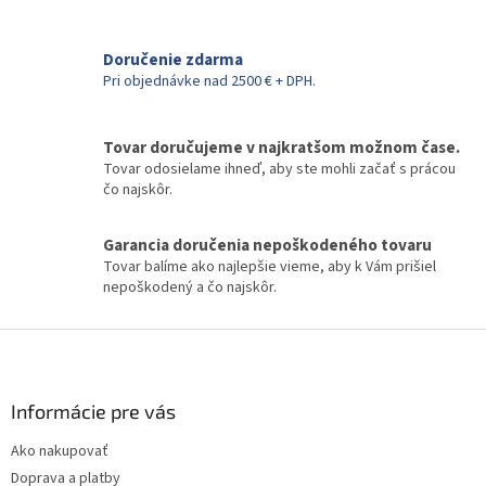
a
c
i
Doručenie zdarma
e
Pri objednávke nad 2500 € + DPH.
p
r
v
k
Tovar doručujeme v najkratšom možnom čase.
y
Tovar odosielame ihneď, aby ste mohli začať s prácou
v
čo najskôr.
ý
p
Garancia doručenia nepoškodeného tovaru
i
Tovar balíme ako najlepšie vieme, aby k Vám prišiel
s
nepoškodený a čo najskôr.
u
Z
á
p
ä
Informácie pre vás
t
Ako nakupovať
i
Doprava a platby
e