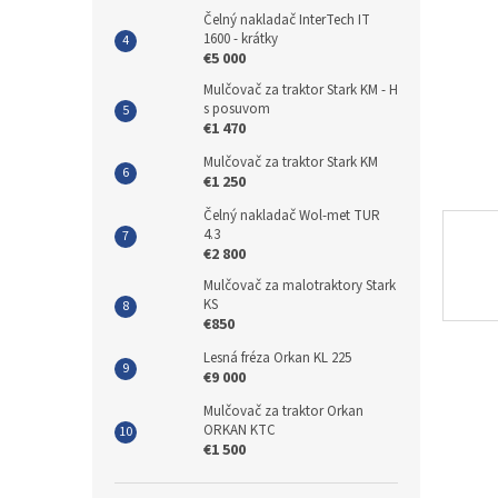
Čelný nakladač InterTech IT
1600 - krátky
€5 000
Mulčovač za traktor Stark KM - H
s posuvom
€1 470
Mulčovač za traktor Stark KM
€1 250
Čelný nakladač Wol-met TUR
4.3
€2 800
Mulčovač za malotraktory Stark
KS
€850
Lesná fréza Orkan KL 225
€9 000
Mulčovač za traktor Orkan
ORKAN KTC
€1 500