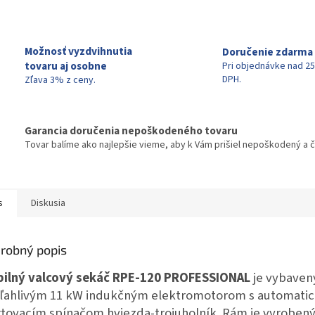
Možnosť vyzdvihnutia
Doručenie zdarma
tovaru aj osobne
Pri objednávke nad 25
DPH.
Zľava 3% z ceny.
Garancia doručenia nepoškodeného tovaru
Tovar balíme ako najlepšie vieme, aby k Vám prišiel nepoškodený a č
s
Diskusia
robný popis
ilný valcový sekáč RPE-120 PROFESSIONAL
je vybaven
ľahlivým 11 kW indukčným elektromotorom s automati
rtovacím spínačom hviezda-trojuholník. Rám je vyrobený