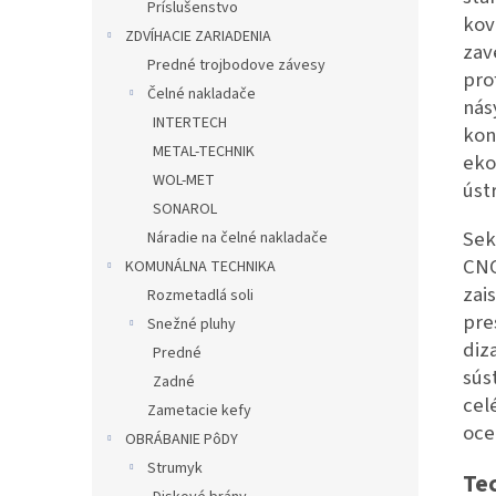
Príslušenstvo
kov
ZDVÍHACIE ZARIADENIA
zav
Predné trojbodove závesy
pro
Čelné nakladače
nás
INTERTECH
kon
METAL-TECHNIK
eko
WOL-MET
úst
SONAROL
Sek
Náradie na čelné nakladače
CNC
KOMUNÁLNA TECHNIKA
zai
Rozmetadlá soli
pre
Snežné pluhy
diz
Predné
sús
Zadné
cel
Zametacie kefy
oce
OBRÁBANIE PôDY
Strumyk
Te