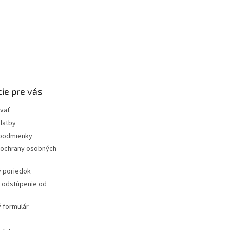
ie pre vás
vať
latby
podmienky
ochrany osobných
 poriedok
a odstúpenie od
 formulár