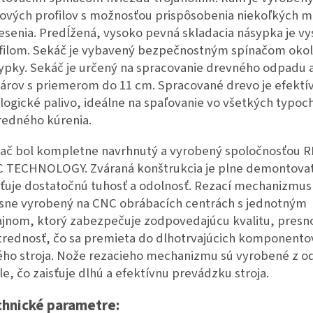
ových profilov s možnosťou prispôsobenia niekoľkých m
esenia. Predĺžená, vysoko pevná skladacia násypka je v
filom. Sekáč je vybavený bezpečnostným spínačom oko
ypky. Sekáč je určený na spracovanie drevného odpadu 
árov s priemerom do 11 cm. Spracované drevo je efektí
logické palivo, ideálne na spaľovanie vo všetkých typoc
redného kúrenia.
ač bol kompletne navrhnutý a vyrobený spoločnosťou 
 TECHNOLOGY. Zváraná konštrukcia je plne demontovat
sťuje dostatočnú tuhosť a odolnosť. Rezací mechanizmus 
sne vyrobený na CNC obrábacích centrách s jednotným
ajnom, ktorý zabezpečuje zodpovedajúcu kvalitu, presno
trednosť, čo sa premieta do dlhotrvajúcich komponento
ého stroja. Nože rezacieho mechanizmu sú vyrobené z o
le, čo zaisťuje dlhú a efektívnu prevádzku stroja.
chnické parametre: