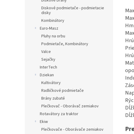
Diskové brány
Diskové podmietače - podmietacie
Max
disky
Max
Kombinátory
Euro-Masz
Max
Pluhy na orbu
H
Podmietače, Kombinátory
P
Valce
Hr
Sejačky
Mat
InterTech
opo
Dziekan
I
Kultivátory
Z
Radličkové podmietače
N
Brány zubaté
R
Plečkovač - Oborávač zemiakov
D
Rotavátory za traktor
D
Ekiw
Pre
Plečkovače - Oborávače zemiakov