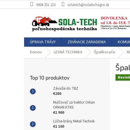
Prejsť
0908 251 223
solatech@solatechagro.sk
na
obsah
ÚPRAVA TRÁVY
ZDVÍHACIE ZARIADENIA
KOMUN
Domov
LESNÁ TECHNIKA
Špalíkovače
R
B
Špa
o
č
Top 10 produktov
Novin
n
ý
Závažie do TBZ
p
€280
a
Mulčovač za traktor Orkan
n
ORKAN KTKS
e
€1 900
l
Lúčne brány Metal-Technik
€1 100