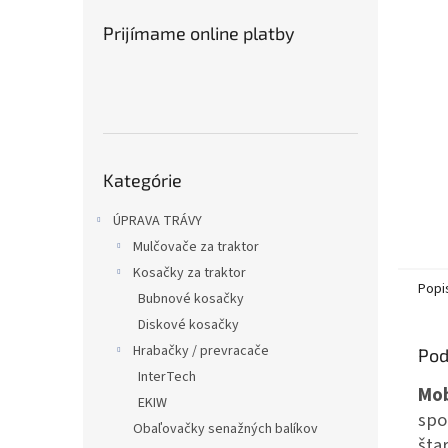
Prijímame online platby
Preskočiť
Kategórie
kategórie
ÚPRAVA TRÁVY
Mulčovače za traktor
Kosačky za traktor
Popi
Bubnové kosačky
Diskové kosačky
Hrabačky / prevracače
Pod
InterTech
Mob
EKIW
spo
Obaľovačky senažných balíkov
šta