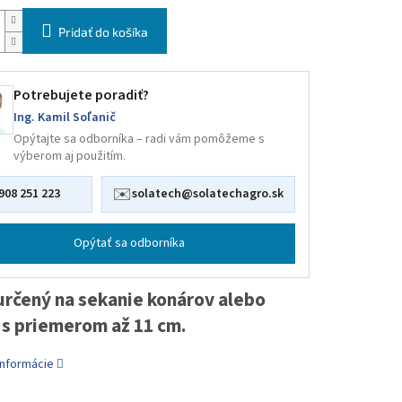
Pridať do košíka
Potrebujete poradiť?
Ing. Kamil Soľanič
Opýtajte sa odborníka – radi vám pomôžeme s
výberom aj použitím.
✉️
908 251 223
solatech@solatechagro.sk
Opýtať sa odborníka
 určený na sekanie konárov alebo
 s priemerom až 11 cm.
informácie