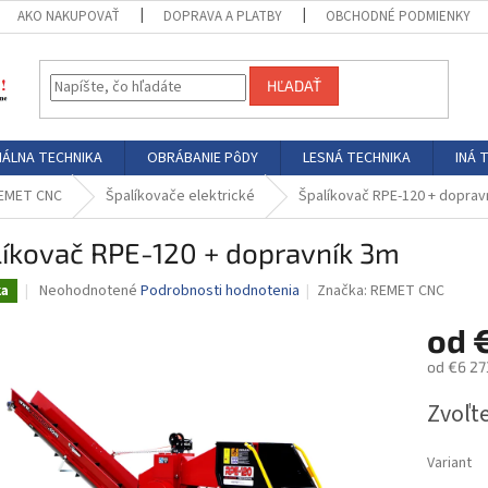
AKO NAKUPOVAŤ
DOPRAVA A PLATBY
OBCHODNÉ PODMIENKY
HĽADAŤ
ÁLNA TECHNIKA
OBRÁBANIE PôDY
LESNÁ TECHNIKA
INÁ 
EMET CNC
Špalíkovače elektrické
Špalíkovač RPE-120 + doprav
líkovač RPE-120 + dopravník 3m
Priemerné
Neohodnotené
Podrobnosti hodnotenia
Značka:
REMET CNC
ka
hodnotenie
produktu
od
je
od
€6 27
0,0
z
Jednotk
Zvoľte
5
cena:
hviezdičiek.
Variant