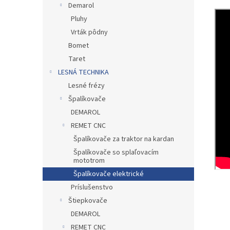
Demarol
Pluhy
Vrták pôdny
Bomet
Taret
LESNÁ TECHNIKA
Lesné frézy
Špalíkovače
DEMAROL
REMET CNC
Špalíkovače za traktor na kardan
Špalíkovače so splaľovacím
mototrom
Špalíkovače elektrické
Príslušenstvo
Štiepkovače
DEMAROL
REMET CNC