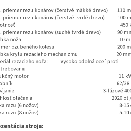
. priemer rezu konárov (čerstvé mäkké drevo) 110 
. priemer rezu konárov (čerstvé tvrdé drevo) 100 
Hmotnosť 450 k
. priemer rezu konárov (suché tvrdé drevo) 90 m
rúbka noža 10 m
riemer ozubeného kolesa 200 
úbka krytu rezacieho mechanizmu 20 m
eriál rezacieho noža: Vysoko odolná oceľ proti
trebovaniu
ndukčný motor 11 k
ásobník 62/38 c
apájanie: 3-fázové 400V 
ýchlosť otáčania 2920 ot./m
ĺžka rezu (6 nožov) 8-15 
ĺžka rezu (8 nožov) 5-10 
zentácia stroja: