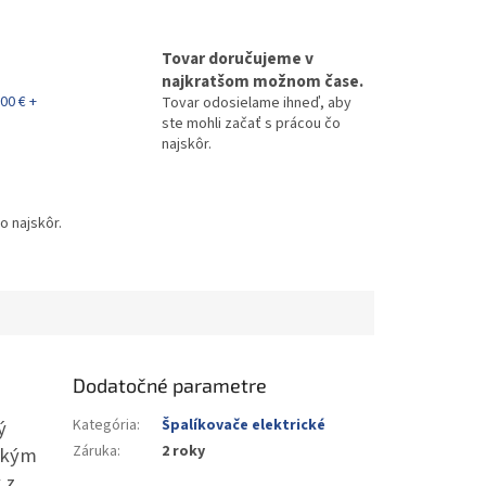
Tovar doručujeme v
najkratšom možnom čase.
00 € +
Tovar odosielame ihneď, aby
ste mohli začať s prácou čo
najskôr.
o najskôr.
Dodatočné parametre
ý
Kategória
:
Špalíkovače elektrické
Záruka
:
2 roky
ckým
 z