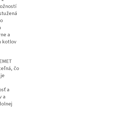
ožností
ystužená
lo
a
vne a
h kotlov
REMET
eľná, čo
je
sť a
v a
dolnej