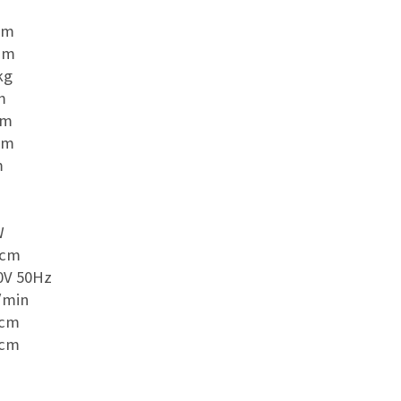
mm
mm
g
m
m
mm
m
W
m
50Hz
in
cm
cm