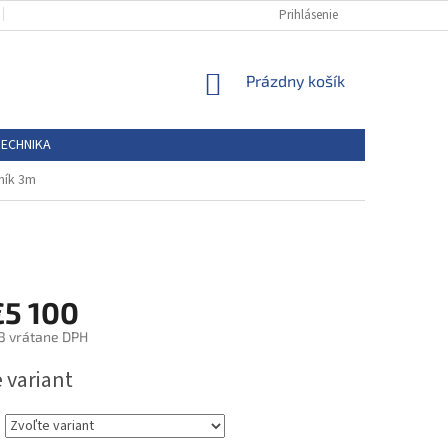
PODMIENKY OCHRANY OSOBNÝCH ÚDAJOV
Prihlásenie
REKLAMAČNÝ PORIEDOK
NÁKUPNÝ
Prázdny košík
KOŠÍK
TECHNIKA
ník 3m
€5 100
3
vrátane DPH
ová
 variant