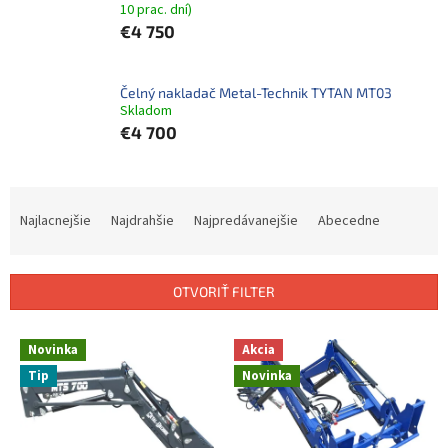
10 prac. dní)
€4 750
Čelný nakladač Metal-Technik TYTAN MT03
Skladom
€4 700
R
a
Najlacnejšie
Najdrahšie
Najpredávanejšie
Abecedne
d
e
n
OTVORIŤ FILTER
i
e
V
p
Novinka
Akcia
ý
r
Tip
Novinka
p
o
i
d
s
u