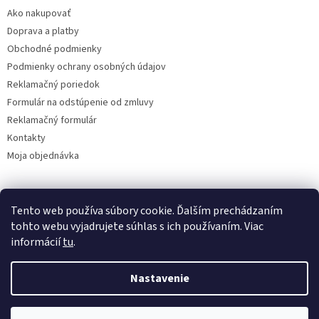
t
Ako nakupovať
i
Doprava a platby
e
Obchodné podmienky
Podmienky ochrany osobných údajov
Reklamačný poriedok
Formulár na odstúpenie od zmluvy
Reklamačný formulár
Kontakty
Moja objednávka
Tento web používa súbory cookie. Ďalším prechádzaním
Reklamácie
tohto webu vyjadrujete súhlas s ich používaním. Viac
informácií
tu
.
Nastavenie
Vytvoril Shoptet