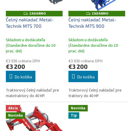
p
k
r
t
o
ZADARMO
ZADARMO
Z
Z
o
A
A
d
Čelný nakladač Metal-
Čelný nakladač Metal-
D
D
v
u
Technik MTS 700
Technik MTS 900
A
A
R
R
k
M
M
t
O
O
Skladom u dodávateľa
Skladom u dodávateľa
o
(štandardne doručíme do 10
(štandardne doručíme do 10
prac. dní)
prac. dní)
v
€3 936 vrátane DPH
€3 936 vrátane DPH
€3 200
€3 200
Do košíka
Do košíka
Traktorový čelný nakladač pre
Traktorový čelný nakladač pre
malotraktory do 40 HP.
traktory do 40 HP.
Akcia
Novinka
Novinka
Tip