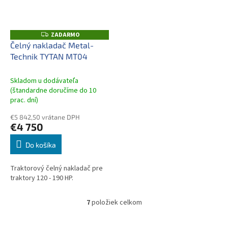
ZADARMO
Z
A
Čelný nakladač Metal-
D
Technik TYTAN MT04
A
R
M
O
Skladom u dodávateľa
(štandardne doručíme do 10
prac. dní)
€5 842,50 vrátane DPH
€4 750
Do košíka
Traktorový čelný nakladač pre
traktory 120 - 190 HP.
7
položiek celkom
O
v
l