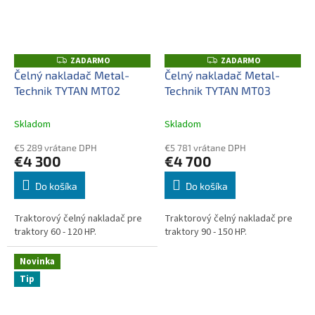
ZADARMO
ZADARMO
Z
Z
A
A
Čelný nakladač Metal-
Čelný nakladač Metal-
D
D
Technik TYTAN MT02
Technik TYTAN MT03
A
A
R
R
M
M
O
O
Skladom
Skladom
€5 289 vrátane DPH
€5 781 vrátane DPH
€4 300
€4 700
Do košíka
Do košíka
Traktorový čelný nakladač pre
Traktorový čelný nakladač pre
traktory 60 - 120 HP.
traktory 90 - 150 HP.
Novinka
Tip