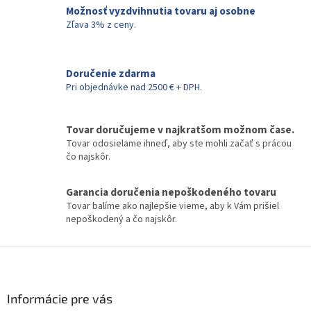
á
Možnosť vyzdvihnutia tovaru aj osobne
d
Zľava 3% z ceny.
a
c
i
Doručenie zdarma
e
Pri objednávke nad 2500 € + DPH.
p
r
v
k
Tovar doručujeme v najkratšom možnom čase.
y
Tovar odosielame ihneď, aby ste mohli začať s prácou
v
čo najskôr.
ý
p
Garancia doručenia nepoškodeného tovaru
i
Tovar balíme ako najlepšie vieme, aby k Vám prišiel
s
nepoškodený a čo najskôr.
u
Z
á
p
ä
Informácie pre vás