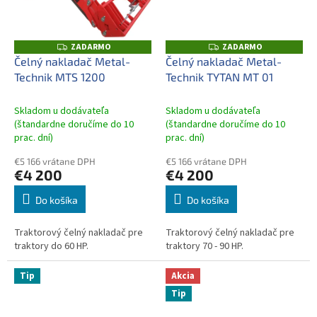
ZADARMO
ZADARMO
Z
Z
A
A
Čelný nakladač Metal-
Čelný nakladač Metal-
D
D
Technik MTS 1200
Technik TYTAN MT 01
A
A
R
R
M
M
O
O
Skladom u dodávateľa
Skladom u dodávateľa
(štandardne doručíme do 10
(štandardne doručíme do 10
prac. dní)
prac. dní)
€5 166 vrátane DPH
€5 166 vrátane DPH
€4 200
€4 200
Do košíka
Do košíka
Traktorový čelný nakladač pre
Traktorový čelný nakladač pre
traktory do 60 HP.
traktory 70 - 90 HP.
Tip
Akcia
Tip