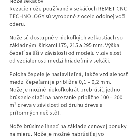
Nože sekáčov
Rezacie nože používané v sekáčoch REMET CNC
TECHNOLOGY sú vyrobené z ocele odolnej voči
oderu.
Nože sú dostupné v niekoľkých veľkostiach so
základnými šírkami 175, 215 a 295 mm. Výška
čepelí sa líši v závislosti od modelu v závislosti
od vzdialenosti medzi hriadeľmi v sekáči.
Poloha čepele je nastaviteľná, takže vzdialenosť
medzi čepeľami je približne 0,1 – 0,2 mm.
Nože je možné niekoľkokrát prebrúsiť; jedno
brúsenie stačí na narezanie približne 100 – 200
m³ dreva v závislosti od druhu dreva a
prítomných nečistôt.
Nože brúsime ihneď na základe cenovej ponuky
na mieru. Nože je možné nabrúsiť aj vo