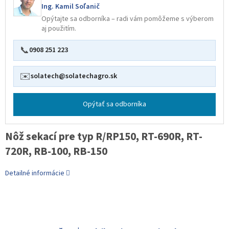
Ing. Kamil Soľanič
Opýtajte sa odborníka – radi vám pomôžeme s výberom
aj použitím.
📞
0908 251 223
✉️
solatech@solatechagro.sk
Opýtať sa odborníka
Nôž sekací pre typ R/RP150, RT-690R, RT-
720R, RB-100, RB-150
Detailné informácie