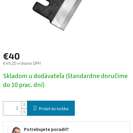
€40
€49,20 vrátane DPH
Jednotková
Skladom u dodávateľa (štandardne doručíme
cena:
do 10 prac. dní)
Pridať do košíka
Potrebujete poradiť?