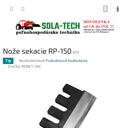
Prejsť
NÁKUP
na
obsah
KOŠÍK
Nože sekacie RP-150
670
Priemerné
Neohodnotené
Podrobnosti hodnotenia
Tip
hodnotenie
Značka:
REMET CNC
produktu
je
0,0
z
5
hviezdičiek.