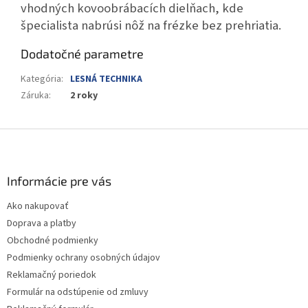
vhodných kovoobrábacích dielňach, kde
špecialista nabrúsi nôž na frézke bez prehriatia.
Dodatočné parametre
Kategória
:
LESNÁ TECHNIKA
Záruka
:
2 roky
Z
á
p
ä
Informácie pre vás
t
Ako nakupovať
i
Doprava a platby
e
Obchodné podmienky
Podmienky ochrany osobných údajov
Reklamačný poriedok
Formulár na odstúpenie od zmluvy