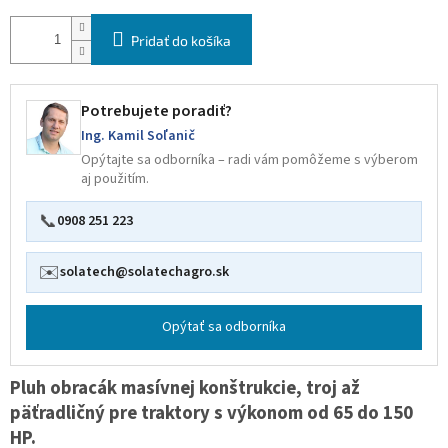
Pridať do košíka
Potrebujete poradiť?
Ing. Kamil Soľanič
Opýtajte sa odborníka – radi vám pomôžeme s výberom
aj použitím.
📞
0908 251 223
✉️
solatech@solatechagro.sk
Opýtať sa odborníka
Pluh obracák masívnej konštrukcie, troj až
päťradličný pre traktory s výkonom od 65 do 150
HP.