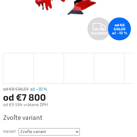
Z
od €8
536,59
až –10 %
ZADARMO
A
D
A
R
M
od €8 536,59
až –10 %
od
€7 800
O
od
€9 594
vrátane DPH
Jednotková
Zvoľte variant
cena:
Variant