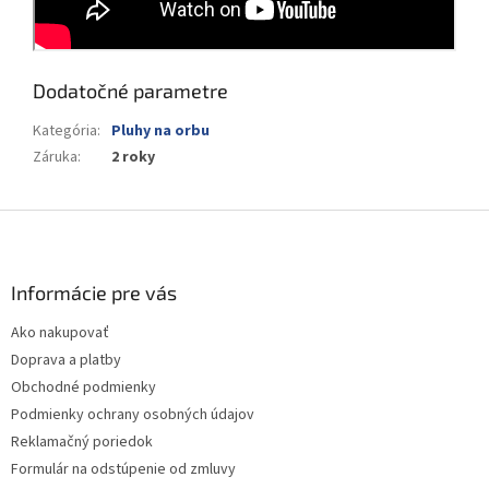
Dodatočné parametre
Kategória
:
Pluhy na orbu
Záruka
:
2 roky
Z
á
p
ä
Informácie pre vás
t
Ako nakupovať
i
Doprava a platby
e
Obchodné podmienky
Podmienky ochrany osobných údajov
Reklamačný poriedok
Formulár na odstúpenie od zmluvy