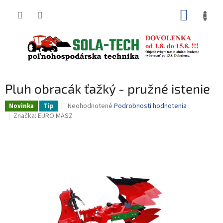
Prejsť
NÁKUP
na
obsah
KOŠÍK
Pluh obracák ťažký - pružné istenie
Priemerné
Neohodnotené
Podrobnosti hodnotenia
Novinka
Tip
hodnotenie
Značka:
EURO MASZ
produktu
je
0,0
z
5
hviezdičiek.