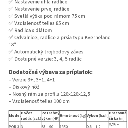
✅ Nastavenie uhla radlice
✅ Nastavenie prvej radlice
✅ Svetlá výška pod rámom 75 cm
✅ Vzdialenosť telies 85 cm
✅ Radlica s dlátom
✅ Odvalnice, radlice a prsia typu Kverneland
18”
✅ Automatický trojbodový záves
✅ Dostupné verzie: 3, 4, 5 radlíc
Dodatočná výbava za príplatok:
– Verzie 3+, 3+1, 4+1
– Diskový nôž
– Nosný rám za profilu 120x120x12,5
– Vzdialenosť telies 100 cm
Počet
Potrebný
Pracovná
Model
Hmotnosť
(kg)
Výkon
(ha/h)
radlíc
(szt.)
výkon
(HP)
šírka
(m)
0,96 –
POR 3
3
65 – 90
1350
0,8 – 1,2