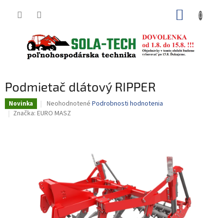
Prejsť
NÁKUP
na
obsah
KOŠÍK
Podmietač dlátový RIPPER
Priemerné
Neohodnotené
Podrobnosti hodnotenia
Novinka
hodnotenie
Značka:
EURO MASZ
produktu
je
0,0
z
5
hviezdičiek.