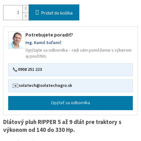
Pridať do košíka
Potrebujete poradiť?
Ing. Kamil Soľanič
Opýtajte sa odborníka – radi vám pomôžeme s výberom
aj použitím.
📞
0908 251 223
✉️
solatech@solatechagro.sk
Opýtať sa odborníka
Dlátový pluh RIPPER 5 až 9 dlát pre traktory s
výkonom od 140 do 330 Hp.