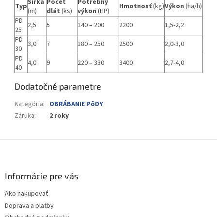
Šírka
Počet
Potrebný
Typ
Hmotnosť
(kg)
Výkon
(ha/h)
(m)
dlát
(ks)
výkon
(HP)
PD
2,5
5
140 – 200
2200
1,5-2,2
25
PD
3,0
7
180 – 250
2500
2,0-3,0
30
PD
4,0
9
220 – 330
3400
2,7-4,0
40
Dodatočné parametre
Kategória
:
OBRÁBANIE PôDY
Záruka
:
2 roky
Z
á
p
ä
Informácie pre vás
t
Ako nakupovať
i
Doprava a platby
e