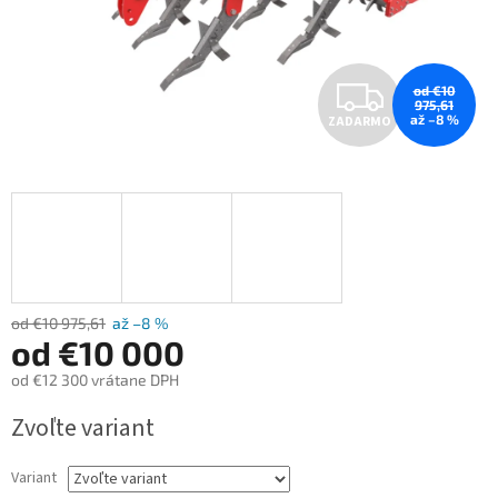
Z
od €10
975,61
až –8 %
ZADARMO
A
D
A
R
M
od €10 975,61
až –8 %
od
€10 000
O
od
€12 300
vrátane DPH
Jednotková
Zvoľte variant
cena:
Variant