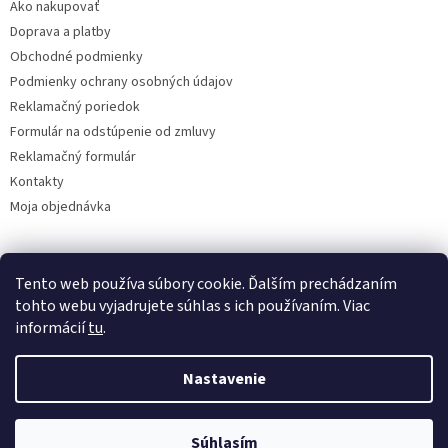
Ako nakupovať
i
Doprava a platby
e
Obchodné podmienky
Podmienky ochrany osobných údajov
Reklamačný poriedok
Formulár na odstúpenie od zmluvy
Reklamačný formulár
Kontakty
Moja objednávka
Tento web používa súbory cookie. Ďalším prechádzaním
Reklamácie
tohto webu vyjadrujete súhlas s ich používaním. Viac
informácií
tu
.
Nastavenie
Vytvoril Shoptet
Súhlasím
Copyright 2026
www.solatechagro.sk
. Všetky práva vyhradené.