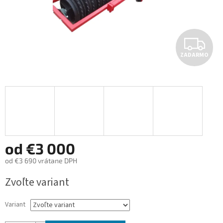
Z
ZADARMO
A
D
A
R
M
od
€3 000
od
€3 690
vrátane DPH
O
Jednotková
Zvoľte variant
cena:
Variant