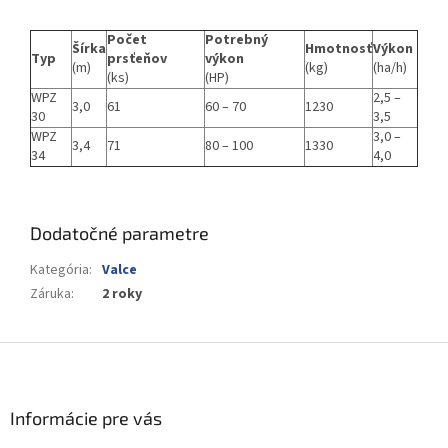
Počet
Potrebný
Šírka
Hmotnosť
Výkon
Typ
prsťeňov
výkon
(m)
(kg)
(ha/h)
(ks)
(HP)
WPZ
2,5 –
3,0
61
60 – 70
1230
30
3,5
WPZ
3,0 –
3,4
71
80 – 100
1330
34
4,0
Dodatočné parametre
Kategória
:
Valce
Záruka
:
2 roky
Z
á
p
ä
Informácie pre vás
t