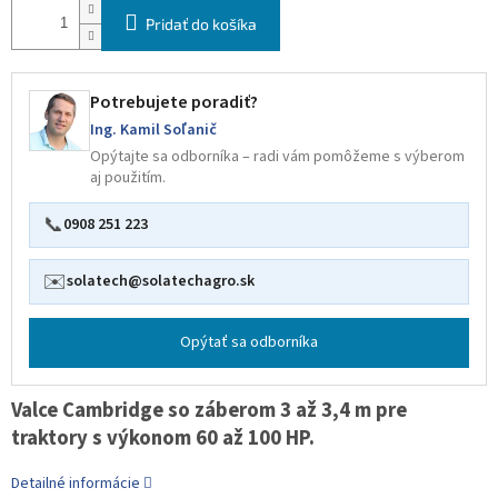
Pridať do košíka
Potrebujete poradiť?
Ing. Kamil Soľanič
Opýtajte sa odborníka – radi vám pomôžeme s výberom
aj použitím.
📞
0908 251 223
✉️
solatech@solatechagro.sk
Opýtať sa odborníka
Valce Cambridge so záberom 3 až 3,4 m pre
traktory s výkonom 60 až 100 HP.
Detailné informácie