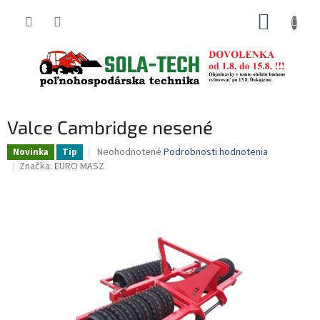
Prejsť
NÁKUP
na
obsah
KOŠÍK
Valce Cambridge nesené
Priemerné
Neohodnotené
Podrobnosti hodnotenia
Novinka
Tip
hodnotenie
Značka:
EURO MASZ
produktu
je
0,0
z
5
hviezdičiek.