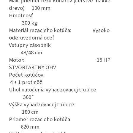
Max. priemer rezu konárov (čerstvé mäkké
drevo) 100 mm
Hmotnosť
300 kg
Materiál rezacieho kotúča: Vysoko
oderuvzdorná oceľ
Vstupný zásobník
48/48 cm
Motor: 15 HP
ŠTVORTAKTNÝ OHV
Počet kotúčov:
4 + 1 protinôž
Uhol natočenia vyhadzovacej trubice
360˚
Výška vyhadzovacej trubice
180 cm
Priemer rezacieho kotúča
620 mm