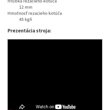
Hrúbka rezacieho kotúča
12 mm
Hmotnosť rezacieho kotúča
45 kgň
Prezentácia stroja: