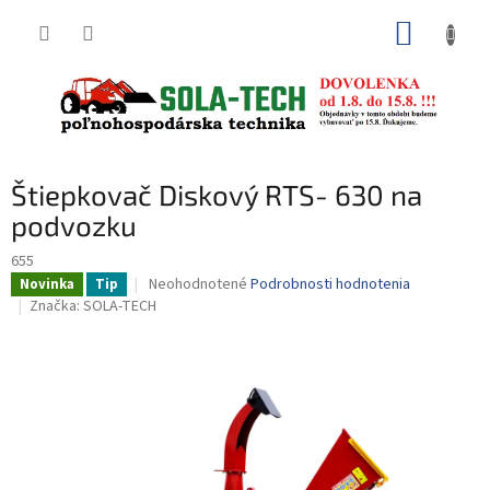
Prejsť
NÁKUP
na
obsah
KOŠÍK
Štiepkovač Diskový RTS- 630 na
podvozku
655
Priemerné
Neohodnotené
Podrobnosti hodnotenia
Novinka
Tip
hodnotenie
Značka:
SOLA-TECH
produktu
je
0,0
z
5
hviezdičiek.