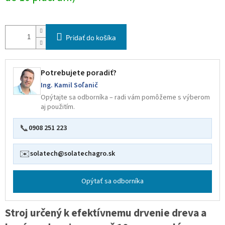
Pridať do košíka
Potrebujete poradiť?
Ing. Kamil Soľanič
Opýtajte sa odborníka – radi vám pomôžeme s výberom
aj použitím.
📞
0908 251 223
✉️
solatech@solatechagro.sk
Opýtať sa odborníka
Stroj určený k efektívnemu drvenie dreva a