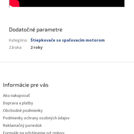
Dodatočné parametre
Kategória
:
Štiepkovače so spaľovacím motorom
Záruka
:
2 roky
Z
á
p
ä
Informácie pre vás
t
Ako nakupovať
i
Doprava a platby
e
Obchodné podmienky
Podmienky ochrany osobných údajov
Reklamačný poriedok
Formulár na odstúpenie od zmluvy