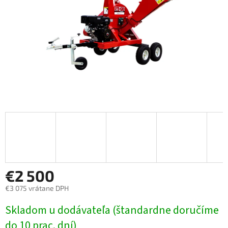
€2 500
€3 075 vrátane DPH
Jednotková
Skladom u dodávateľa (štandardne doručíme
cena:
do 10 prac. dní)