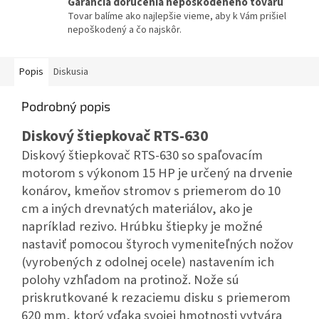
Garancia doručenia nepoškodeného tovaru
Tovar balíme ako najlepšie vieme, aby k Vám prišiel
nepoškodený a čo najskôr.
Popis
Diskusia
Podrobný popis
Diskový štiepkovač RTS-630
Diskový štiepkovač RTS-630 so spaľovacím
motorom s výkonom 15 HP je určený na drvenie
konárov, kmeňov stromov s priemerom do 10
cm a iných drevnatých materiálov, ako je
napríklad rezivo. Hrúbku štiepky je možné
nastaviť pomocou štyroch vymeniteľných nožov
(vyrobených z odolnej ocele) nastavením ich
polohy vzhľadom na protinož. Nože sú
priskrutkované k rezaciemu disku s priemerom
620 mm, ktorý vďaka svojej hmotnosti vytvára