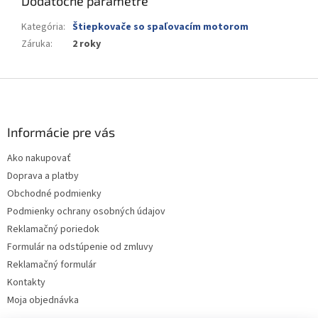
Dodatočné parametre
Kategória
:
Štiepkovače so spaľovacím motorom
Záruka
:
2 roky
Z
á
p
ä
Informácie pre vás
t
Ako nakupovať
i
Doprava a platby
e
Obchodné podmienky
Podmienky ochrany osobných údajov
Reklamačný poriedok
Formulár na odstúpenie od zmluvy
Reklamačný formulár
Kontakty
Moja objednávka