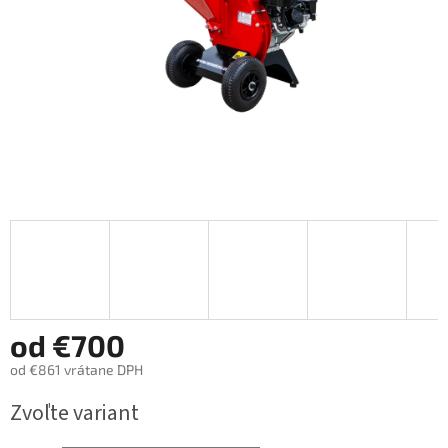
od
€700
od
€861
vrátane DPH
Jednotková
Zvoľte variant
cena: