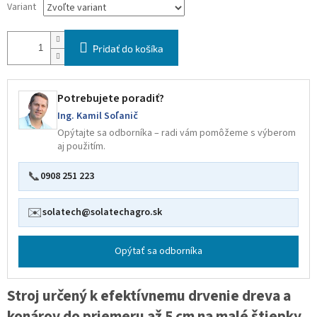
Variant
Pridať do košíka
Potrebujete poradiť?
Ing. Kamil Soľanič
Opýtajte sa odborníka – radi vám pomôžeme s výberom
aj použitím.
📞
0908 251 223
✉️
solatech@solatechagro.sk
Opýtať sa odborníka
Stroj určený k efektívnemu drvenie dreva a
konárov do priemeru až 5 cm na malé štiepky.