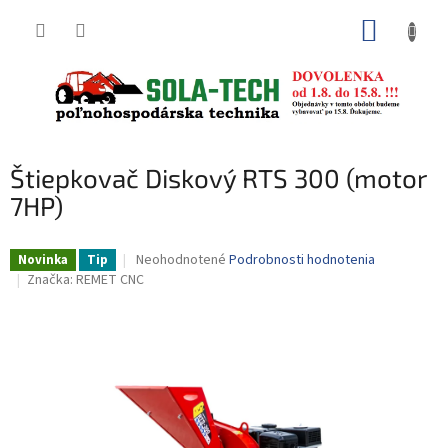
Prejsť
NÁKUP
na
obsah
KOŠÍK
Štiepkovač Diskový RTS 300 (motor
7HP)
Priemerné
Neohodnotené
Podrobnosti hodnotenia
Novinka
Tip
hodnotenie
Značka:
REMET CNC
produktu
je
0,0
z
5
hviezdičiek.