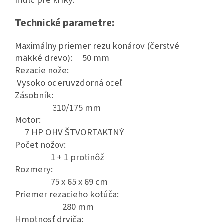
mulč pre kríky.
Technické parametre:
Maximálny priemer rezu konárov (čerstvé
mäkké drevo): 50 mm
Rezacie nože:
Vysoko oderuvzdorná oceľ
Zásobník:
310/175 mm
Motor:
7 HP OHV ŠTVORTAKTNÝ
Počet nožov:
1 + 1 protinôž
Rozmery:
75 x 65 x 69 cm
Priemer rezacieho kotúča:
280 mm
Hmotnosť drviča: