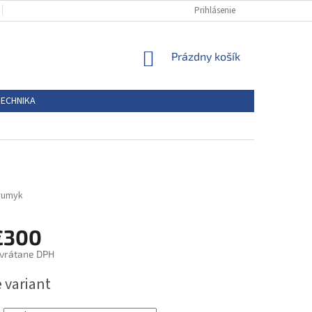
PODMIENKY OCHRANY OSOBNÝCH ÚDAJOV
Prihlásenie
REKLAMAČNÝ PORIEDOK
NÁKUPNÝ
Prázdny košík
KOŠÍK
TECHNIKA
rumyk
€300
vrátane DPH
ová
 variant