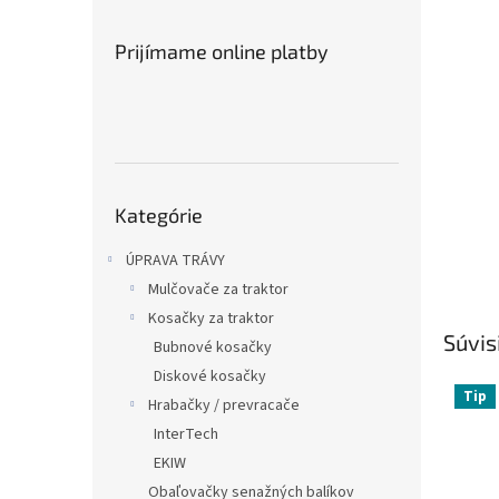
Prijímame online platby
Preskočiť
Kategórie
kategórie
ÚPRAVA TRÁVY
Mulčovače za traktor
Kosačky za traktor
Súvis
Bubnové kosačky
Diskové kosačky
Tip
Hrabačky / prevracače
InterTech
EKIW
Obaľovačky senažných balíkov