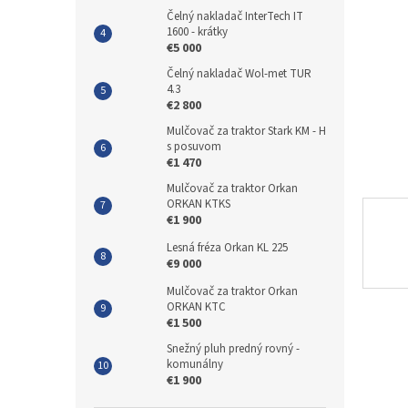
Čelný nakladač InterTech IT
1600 - krátky
€5 000
Čelný nakladač Wol-met TUR
4.3
€2 800
Mulčovač za traktor Stark KM - H
s posuvom
€1 470
Mulčovač za traktor Orkan
ORKAN KTKS
€1 900
Lesná fréza Orkan KL 225
€9 000
Mulčovač za traktor Orkan
ORKAN KTC
€1 500
Snežný pluh predný rovný -
komunálny
€1 900