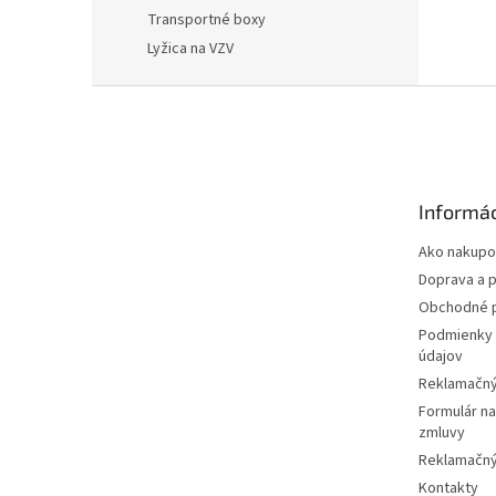
Transportné boxy
Lyžica na VZV
Z
á
p
ä
t
Informác
i
e
Ako nakupo
Doprava a p
Obchodné 
Podmienky 
údajov
Reklamačný
Formulár n
zmluvy
Reklamačný
Kontakty