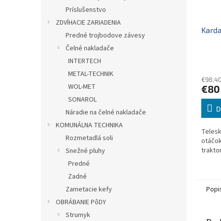
Príslušenstvo
ZDVÍHACIE ZARIADENIA
Kard
Predné trojbodove závesy
Čelné nakladače
INTERTECH
METAL-TECHNIK
€98,40
WOL-MET
€80
SONAROL
D
Náradie na čelné nakladače
KOMUNÁLNA TECHNIKA
Telesk
Rozmetadlá soli
otáčok
trakto
Snežné pluhy
Predné
Zadné
Popi
Zametacie kefy
OBRÁBANIE PôDY
Strumyk