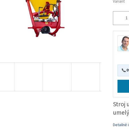
Variant
📞
0
Stroj 
umelý
Detailné 