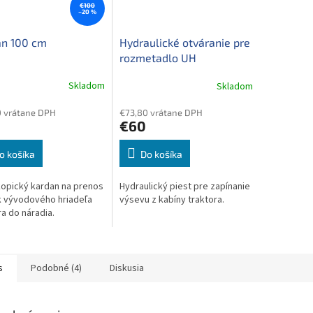
€100
–20 %
an 100 cm
Hydraulické otváranie pre
rozmetadlo UH
Skladom
Skladom
 vrátane DPH
€73,80 vrátane DPH
€60
o košíka
Do košíka
opický kardan na prenos
Hydraulický piest pre zapínanie
 vývodového hriadeľa
výsevu z kabíny traktora.
ra do náradia.
s
Podobné (4)
Diskusia