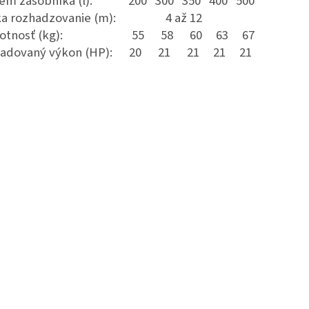
em zásobníka (l): 200 300 350 400 500
rka rozhadzovanie (m): 4 až 12
otnosť (kg): 55 58 60 63 67
žadovaný výkon (HP): 20 21 21 21 21