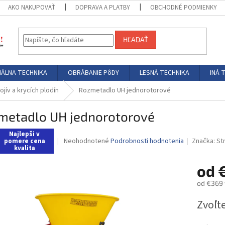
AKO NAKUPOVAŤ
DOPRAVA A PLATBY
OBCHODNÉ PODMIENKY
HĽADAŤ
ÁLNA TECHNIKA
OBRÁBANIE PôDY
LESNÁ TECHNIKA
INÁ 
ív a krycích plodín
Rozmetadlo UH jednorotorové
metadlo UH jednorotorové
Najlepši v
Priemerné
Neohodnotené
Podrobnosti hodnotenia
Značka:
St
pomere cena
kvalita
hodnotenie
produktu
od
je
0,0
od
€369
z
5
Jednotk
Zvoľte
hviezdičiek.
cena: