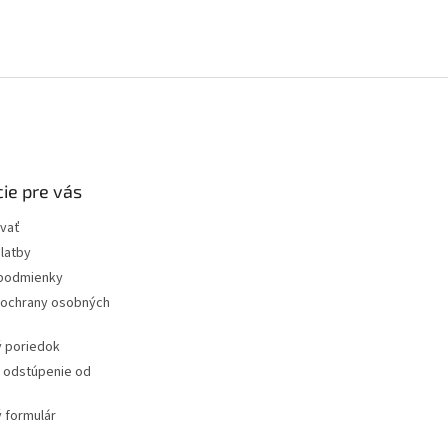
ie pre vás
vať
latby
podmienky
ochrany osobných
 poriedok
a odstúpenie od
 formulár