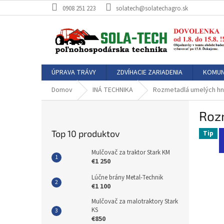
Prejsť
0908 251 223
solatech@solatechagro.sk
na
obsah
ÚPRAVA TRÁVY
ZDVÍHACIE ZARIADENIA
KOMUN
Domov
INÁ TECHNIKA
Rozmetadlá umelých hnoj
B
Roz
o
č
Top 10 produktov
Tip
n
ý
Mulčovač za traktor Stark KM
p
€1 250
a
Lúčne brány Metal-Technik
n
€1 100
e
Mulčovač za malotraktory Stark
l
KS
€850