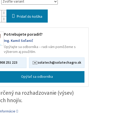
Pridať do košíka
Potrebujete poradiť?
Ing. Kamil Soľanič
Opýtajte sa odborníka – radi vám pomôžeme s
výberom aj použitím.
✉️
908 251 223
solatech@solatechagro.sk
Opýtať sa odborníka
určený na rozhadzovanie (výsev)
ch hnojív.
informácie