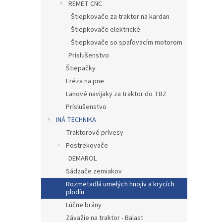
REMET CNC
Štiepkovače za traktor na kardan
Štiepkovače elektrické
Štiepkovače so spaľovacím motorom
Príslušenstvo
Štiepačky
Fréza na pne
Lanové navijaky za traktor do TBZ
Príslušenstvo
INÁ TECHNIKA
Traktorové prívesy
Postrekovače
DEMAROL
Sádzače zemiakov
Rozmetadlá umelých hnojív a krycích
plodín
Lúčne brány
Závažie na traktor - Balast