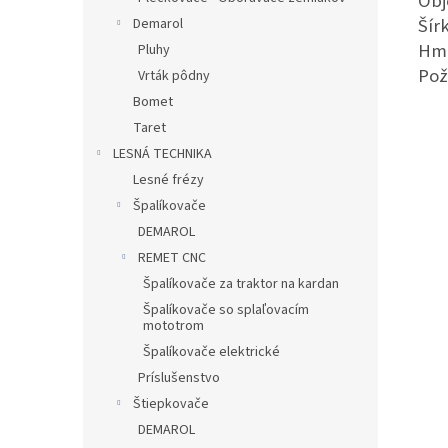
Obj
Ší
Demarol
Hm
Pluhy
Po
Vrták pôdny
Bomet
Taret
LESNÁ TECHNIKA
Lesné frézy
Špalíkovače
DEMAROL
REMET CNC
Špalíkovače za traktor na kardan
Špalíkovače so splaľovacím
mototrom
Špalíkovače elektrické
Príslušenstvo
Štiepkovače
DEMAROL