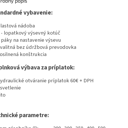
robný popis
andardné vybavenie:
lastová nádoba
 - lopatkový výsevný kotúč
 páky na nastavenie výsevu
valitná bez údržbová prevodovka
osilnená konštrukcia
lnková výbava za príplatok:
ydraulické otváranie príplatok 60€ + DPH
svetlenie
ito
chnické parametre: