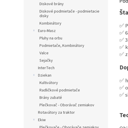
Pod
Diskové brány
Št
Diskové podmietače - podmietacie
disky
Kombinátory
✅ P
Euro-Masz
✅ 6
Pluhy na orbu
✅ 3
Podmietače, Kombinátory
✅ k
Valce
✅ z
Sejačky
Dop
InterTech
Dziekan
✅ h
Kultivátory
✅ o
Radličkové podmietače
✅ s
Brány zubaté
Plečkovač - Oborávač zemiakov
Rotavátory za traktor
Te
Ekiw
Plečkovače - Oborávače zemiakov