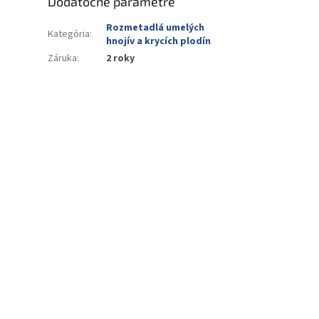
Dodatočné parametre
Rozmetadlá umelých
Kategória
:
hnojív a krycích plodín
Záruka
:
2 roky