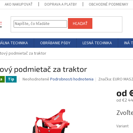
AKO NAKUPOVAŤ
DOPRAVA A PLATBY
OBCHODNÉ PODMIENKY
HĽADAŤ
ÁLNA TECHNIKA
OBRÁBANIE PôDY
LESNÁ TECHNIKA
INÁ 
tový podmietač za traktor
ový podmietač za traktor
Priemerné
Neohodnotené
Podrobnosti hodnotenia
Značka:
EURO MAS
ka
Tip
hodnotenie
produktu
od
je
od
€2 44
0,0
z
Jednotk
Zvoľte
5
cena:
hviezdičiek.
Variant