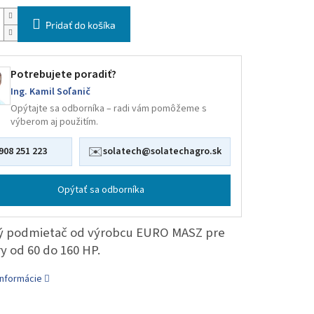
Pridať do košíka
Potrebujete poradiť?
Ing. Kamil Soľanič
Opýtajte sa odborníka – radi vám pomôžeme s
výberom aj použitím.
✉️
908 251 223
solatech@solatechagro.sk
Opýtať sa odborníka
ý podmietač od výrobcu EURO MASZ pre
y od 60 do 160 HP.
informácie