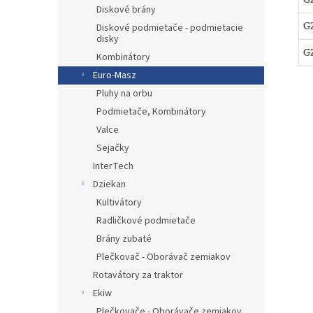
Diskové brány
Diskové podmietače - podmietacie
disky
Kombinátory
Euro-Masz
Pluhy na orbu
Podmietače, Kombinátory
Valce
Sejačky
InterTech
Dziekan
Kultivátory
Radličkové podmietače
Brány zubaté
Plečkovač - Oborávač zemiakov
Rotavátory za traktor
Ekiw
Plečkovače - Oborávače zemiakov