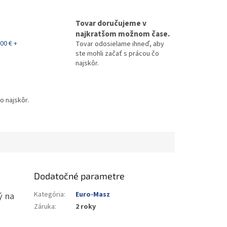
Tovar doručujeme v
najkratšom možnom čase.
00 € +
Tovar odosielame ihneď, aby
ste mohli začať s prácou čo
najskôr.
o najskôr.
Dodatočné parametre
ý na
Kategória
:
Euro-Masz
Záruka
:
2 roky