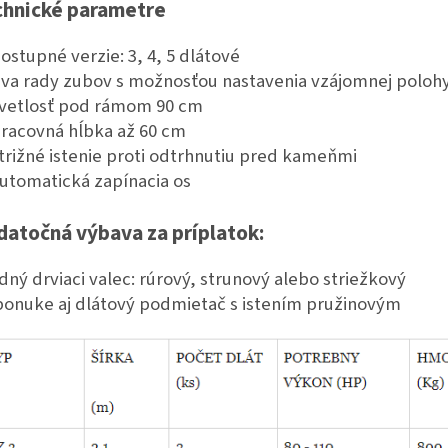
chnické parametre
ostupné verzie: 3, 4, 5 dlátové
va rady zubov s možnosťou nastavenia vzájomnej poloh
vetlosť pod rámom 90 cm
racovná hĺbka až 60 cm
trižné istenie proti odtrhnutiu pred kameňmi
utomatická zapínacia os
atočná výbava za príplatok:
dný drviaci valec: rúrový, strunový alebo striežkový
onuke aj dlátový podmietač s istením pružinovým