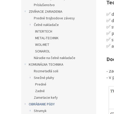
Te
Príslušenstvo
ZDVÍHACIE ZARIADENIA
✅
d
Predné trojbodove závesy
✅
d
Čelné nakladače
✅
s
INTERTECH
✅
p
METAL-TECHNIK
✅
s
WOL-MET
✅
a
SONAROL
Náradie na čelné nakladače
Dod
KOMUNÁLNA TECHNIKA
-
za
Rozmetadlá soli
- v
p
Snežné pluhy
Predné
Zadné
Zametacie kefy
OBRÁBANIE PôDY
Strumyk