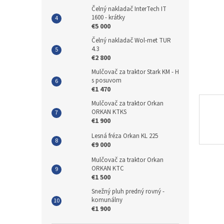
Čelný nakladač InterTech IT
1600 - krátky
€5 000
Čelný nakladač Wol-met TUR
4.3
€2 800
Mulčovač za traktor Stark KM - H
s posuvom
€1 470
Mulčovač za traktor Orkan
ORKAN KTKS
€1 900
Lesná fréza Orkan KL 225
€9 000
Mulčovač za traktor Orkan
ORKAN KTC
€1 500
Snežný pluh predný rovný -
komunálny
€1 900