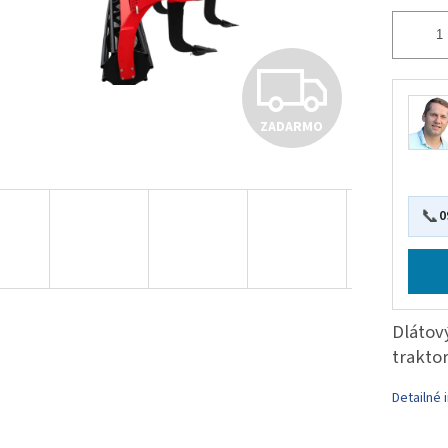
Z
ZADARMO
A
D
📞
0
A
Dlátov
R
traktor
Detailné 
M