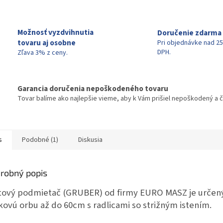
O
Možnosť vyzdvihnutia
Doručenie zdarma
tovaru aj osobne
Pri objednávke nad 25
DPH.
Zľava 3% z ceny.
Garancia doručenia nepoškodeného tovaru
Tovar balíme ako najlepšie vieme, aby k Vám prišiel nepoškodený a č
s
Podobné (1)
Diskusia
robný popis
tový podmietač (GRUBER) od firmy EURO MASZ je určen
kovú orbu až do 60cm s radlicami so strižným istením.