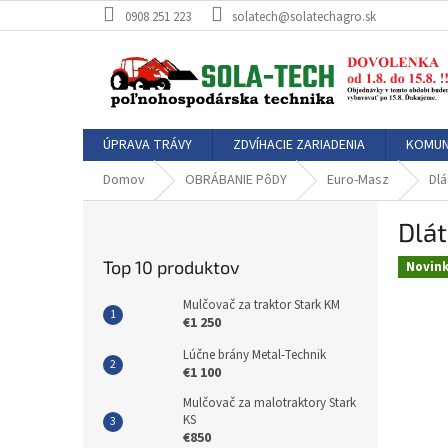
Prejsť
0908 251 223
solatech@solatechagro.sk
na
obsah
ÚPRAVA TRÁVY
ZDVÍHACIE ZARIADENIA
KOMUN
Domov
OBRÁBANIE PôDY
Euro-Masz
Dlá
B
Dlát
o
č
Top 10 produktov
Novin
n
ý
Mulčovač za traktor Stark KM
p
€1 250
a
Lúčne brány Metal-Technik
n
€1 100
e
Mulčovač za malotraktory Stark
l
KS
€850