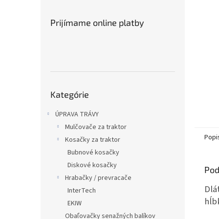
Prijímame online platby
Preskočiť
Kategórie
kategórie
ÚPRAVA TRÁVY
Mulčovače za traktor
Popi
Kosačky za traktor
Bubnové kosačky
Diskové kosačky
Pod
Hrabačky / prevracače
Dlá
InterTech
hĺb
EKIW
Obaľovačky senažných balíkov