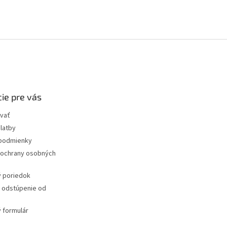
ie pre vás
vať
latby
podmienky
ochrany osobných
 poriedok
a odstúpenie od
 formulár