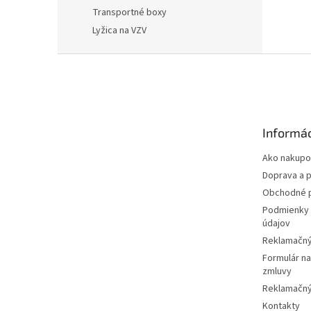
Transportné boxy
Lyžica na VZV
Z
á
p
ä
t
Informác
i
e
Ako nakupo
Doprava a p
Obchodné 
Podmienky 
údajov
Reklamačný
Formulár n
zmluvy
Reklamačný
Kontakty