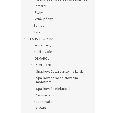
Demarol
Pluhy
Vrták pôdny
Bomet
Taret
LESNÁ TECHNIKA
Lesné frézy
Špalíkovače
DEMAROL
REMET CNC
Špalíkovače za traktor na kardan
Špalíkovače so splaľovacím
mototrom
Špalíkovače elektrické
Príslušenstvo
Štiepkovače
DEMAROL