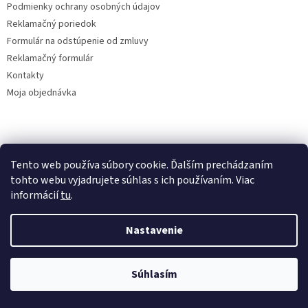
Podmienky ochrany osobných údajov
Reklamačný poriedok
Formulár na odstúpenie od zmluvy
Reklamačný formulár
Kontakty
Moja objednávka
Reklamácie
Tento web používa súbory cookie. Ďalším prechádzaním
tohto webu vyjadrujete súhlas s ich používaním. Viac
informácií
tu
.
Vytvoril Shoptet
Nastavenie
Copyright 2026
www.solatechagro.sk
. Všetky práva vyhradené.
Súhlasím
Kvalita za výhodnú cenu.