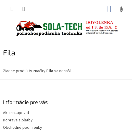
Prejsť
NÁKUP
na
obsah
KOŠÍK
Fila
Žiadne produkty značky
Fila
sa nenašli...
Z
á
p
ä
Informácie pre vás
t
Ako nakupovať
i
Doprava a platby
e
Obchodné podmienky